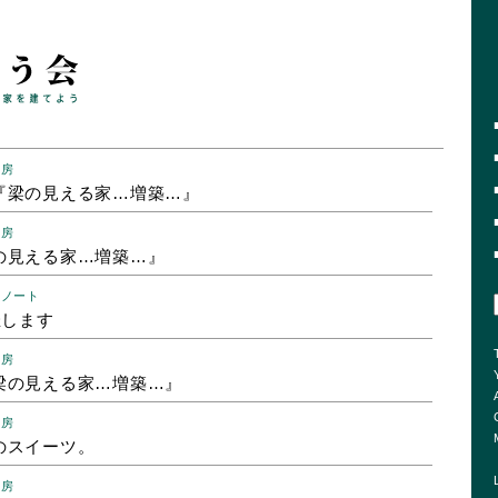
工房
『梁の見える家…増築…』
工房
の見える家…増築…』
のノート
催します
工房
梁の見える家…増築…』
工房
のスイーツ。
工房