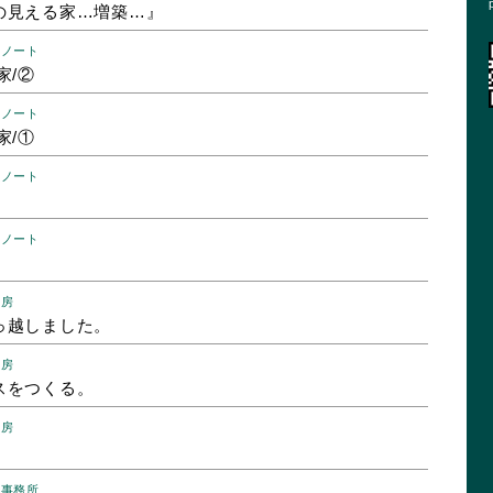
の見える家…増築…』
のノート
家/②
のノート
家/①
のノート
のノート
工房
っ越しました。
工房
スをつくる。
工房
記事務所