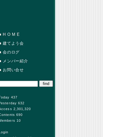
■
H O M E
■
建てよう会
■
会のログ
■
メンバー紹介
■
お問い合せ
Today 437
Yesterday 632
Access 2,301,320
Contents 690
Members 10
Login