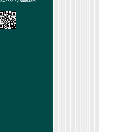
powered by
samidare