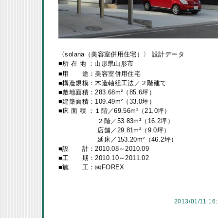
〈solana（美容室併用住宅）〉 設計データ
■
所 在 地
：山形県山形市
■
用 途：美容室併用住宅
■
構造規模：木造軸組工法／２階建て
■
敷地面積：283.68m²（85.6坪）
■
建築面積：109.49m²（33.0坪）
■
床 面 積
：１階／69.56m²（21.0坪）
２階／53.83m²（16.2坪）
店舗／29.81m²（9.0坪）
延床／153.20m²（46.2坪）
■
設 計：2010.08～2010.09
■
工 期：2010.10～2011.02
■
施 工：㈱FOREX
2013/01/11 16