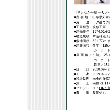
〈そとなか平屋 ―リノ
■所 在 地
：山形県天童
■用 途：一戸建ての
■工事種別：改修工事
■建物築年：1974.01竣
■構造規模：木造軸組工
■敷地面積：321.77㎡（
■建築面積：住宅／125.4
カーポート／ 25.
■床 面 積
：１階／125.
カーポート／ 25.
延床／151.27㎡
■設 計：2018.09～20
■工 期：2019.07～20
■設計監理：㈱金内勝彦
■施 工：
㈱BIRTH 
■プロデュース：
LINX
■撮 影：
長岡信也