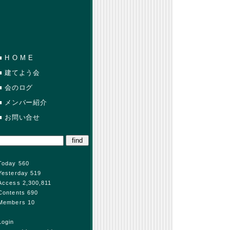
■
H O M E
■
建てよう会
■
会のログ
■
メンバー紹介
■
お問い合せ
Today 560
Yesterday 519
Access 2,300,811
Contents 690
Members 10
Login