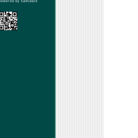
powered by
samidare