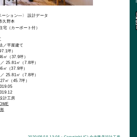
ベーション―〉 設計データ
市久野本
住宅（カーポート付）
工
法／平屋建て
97.1坪）
6㎡（37.9坪）
81㎡（7.8坪）
46㎡（37.9坪）
81㎡（7.8坪）
（45.7坪）
19.05
19.12
設計工房
HOME
山形