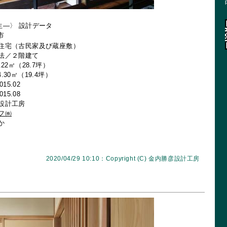
生―〉 設計データ
市
住宅（古民家及び蔵座敷）
法／２階建て
22㎡（28.7坪）
（19.4坪）
15.02
15.08
設計工房
フ㈱
か
2020/04/29 10:10：Copyright (C)
金内勝彦設計工房