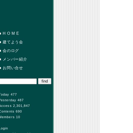
■
H O M E
■
建てよう会
■
会のログ
■
メンバー紹介
■
お問い合せ
Today 477
Yesterday 487
Access 2,301,847
Contents 690
Members 10
Login