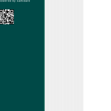
powered by
samidare