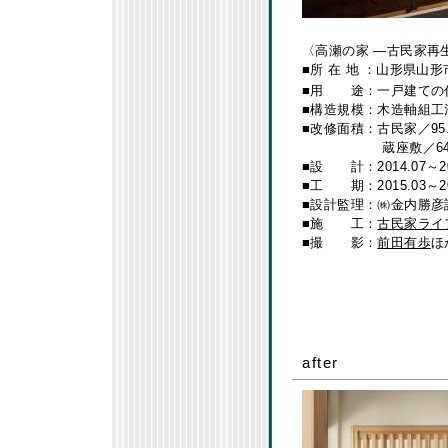
〈高瀬の家 ―古民家再
■所 在 地
：山形県山形
■用 途：一戸建ての
■構造規模：木造軸組工
■改修面積：古民家／95.
蔵座敷／64.30㎡
■設 計：2014.07～20
■工 期：2015.03～20
■設計監理：㈱金内勝彦
■施 工：
古民家ライ
■撮 影：
前田有歩
ほ
after