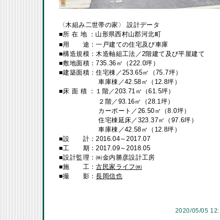
〈木組み二世帯の家〉 設計データ
■所 在 地
：山形県西村山郡河北町
■用 途：一戸建ての住宅及び車庫
■構造規模：木造軸組工法／2階建て及び平屋建て
■敷地面積：735.36㎡（222.0坪）
■建築面積：住宅棟／253.65㎡（75.7坪）
車庫棟／42.58㎡（12.8坪）
■床 面 積
：１階／203.71㎡（61.5坪）
２階／93.16㎡（28.1坪）
カーポート／26.50㎡（8.0坪）
住宅棟延床／323.37㎡（97.6坪）
車庫棟／42.58㎡（12.8坪）
■設 計：2016.04～2017.07
■工 期：2017.09～2018.05
■設計監理：㈱金内勝彦設計工房
■施 工：
古民家ライフ㈱
■撮 影：
長岡信也
2020/05/05 12