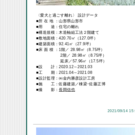
〈愛犬と過ごす離れ〉 設計データ
■所 在 地 ：山形県山形市
■用 途：住宅の離れ
■構造規模：木造軸組工法２階建て
■敷地面積：420.70㎡（127.0坪）
■建築面積：92.41㎡（27.9坪）
■床 面 積 ：1階／ 28.98㎡（8.75坪）
2階／ 28.98㎡（8.75坪）
延床／57.96㎡（17.5坪）
■設 計：2020.12～2021.03
■工 期：2021.04～2021.08
■設計監理：㈱金内勝彦設計工房
■施 工：佐藤建築／棟梁･佐藤正博
■撮 影：
長岡信也
2021/09/14 15