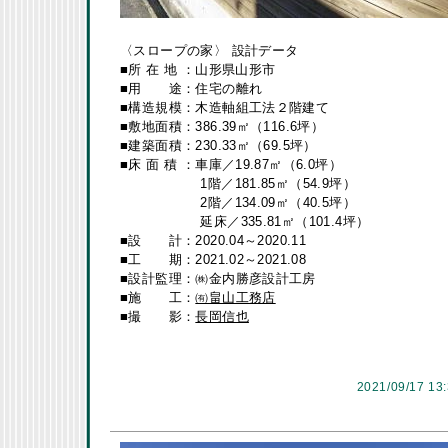
〈スロープの家〉 設計データ
■所 在 地 ：山形県山形市
■用 途：住宅の離れ
■構造規模：木造軸組工法２階建て
■敷地面積：386.39㎡（116.6坪）
■建築面積：230.33㎡（69.5坪）
■床 面 積 ：車庫／19.87㎡（6.0坪）
1階／181.85㎡（54.9坪）
2階／134.09㎡（40.5坪）
延床／335.81㎡（101.4坪）
■設 計：2020.04～2020.11
■工 期：2021.02～2021.08
■設計監理：㈱金内勝彦設計工房
■施 工：
㈲畠山工務店
■撮 影：
長岡信也
2021/09/17 13