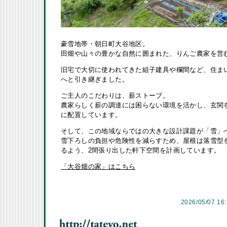
豪雪地帯・朝日町大谷地区。
田畑や山々の豊かな自然に囲まれた、りんご農家を営
旧宅で大切に使われてきた組子建具や欄間など、住まい
へと引き継ぎました。
ご主人のこだわりは、薪ストーブ。
農家らしく薪の調達には困らない環境を活かし、玄関
に配置しています。
そして、この地域ならではの大きな設計課題が「雪」
雪下ろしの負担や危険性を減らすため、屋根は落雪型
るよう、2間張り出した軒下空間を計画しています。
「
大谷畑の家」はこちら
2026/05/07 16