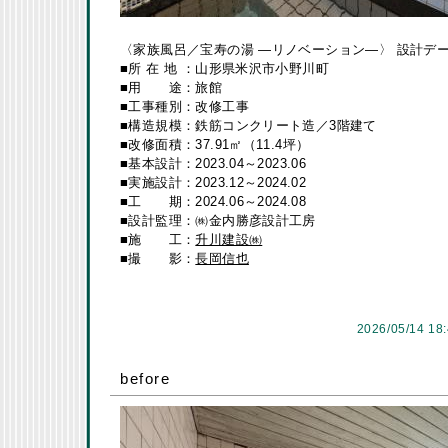
〈家族風呂／宝寿の湯 ―リノベーション―〉 設計デ
■所 在 地 ：山形県米沢市小野川町
■用 途：旅館
■工事種別：改修工事
■構造規模：鉄筋コンクリート造／3階建て
■改修面積：37.91㎡（11.4坪）
■基本設計：2023.04～2023.06
■実施設計：2023.12～2024.02
■工 期：2024.06～2024.08
■設計監理：㈱金内勝彦設計工房
■施 工：
升川建設㈱
■撮 影：
長岡信也
2026/05/14 18
before