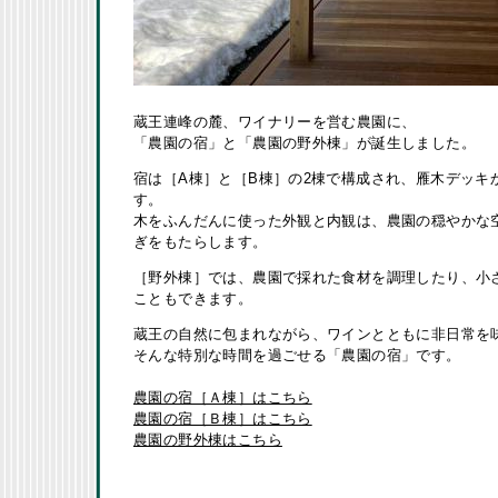
蔵王連峰の麓、ワイナリーを営む農園に、
「農園の宿」と「農園の野外棟」が誕生しました。
宿は［A棟］と［B棟］の2棟で構成され、雁木デッキ
す。
木をふんだんに使った外観と内観は、農園の穏やかな
ぎをもたらします。
［野外棟］では、農園で採れた食材を調理したり、小
こともできます。
蔵王の自然に包まれながら、ワインとともに非日常を
そんな特別な時間を過ごせる「農園の宿」です。
農園の宿［Ａ棟］はこちら
農園の宿［Ｂ棟］はこちら
農園の野外棟はこちら