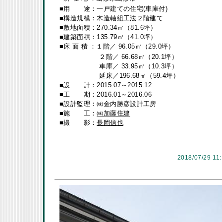
■用 途：一戸建ての住宅(車庫付)
■構造規模：木造軸組工法２階建て
■敷地面積：270.34㎡（81.6坪）
■建築面積：135.79㎡（41.0坪）
■床 面 積
：１階／ 96.05㎡（29.0坪）
２階／ 66.68㎡（20.1坪）
車庫／ 33.95㎡（10.3坪）
延床／196.68㎡（59.4坪）
■設 計：2015.07～2015.12
■工 期：2016.01～2016.06
■設計監理：㈱金内勝彦設計工房
■施 工：
㈱加藤住建
■撮 影：
長岡信也
2018/07/29 11