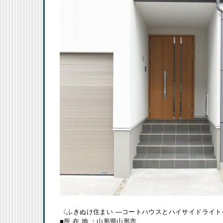
〈ふきぬけ住まい ―コートハウスとハイサイドライト
■所 在 地
：山形県山形市