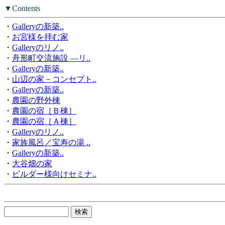
▼Contents
・
Galleryの新築..
・
お宮様を拝む家
・
Galleryのリノ..
・
舟形町交流施設 ―リ..
・
Galleryの新築..
・
山辺の家－コンセプト..
・
Galleryの新築..
・
農園の野外棟
・
農園の宿［Ｂ棟］
・
農園の宿［Ａ棟］
・
Galleryのリノ..
・
家族風呂／宝寿の湯 ..
・
Galleryの新築..
・
大谷畑の家
・
ビルダー様向けセミナ..